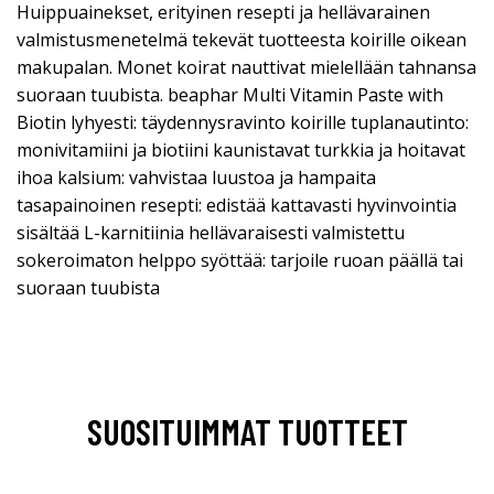
Huippuainekset, erityinen resepti ja hellävarainen
valmistusmenetelmä tekevät tuotteesta koirille oikean
makupalan. Monet koirat nauttivat mielellään tahnansa
suoraan tuubista. beaphar Multi Vitamin Paste with
Biotin lyhyesti: täydennysravinto koirille tuplanautinto:
monivitamiini ja biotiini kaunistavat turkkia ja hoitavat
ihoa kalsium: vahvistaa luustoa ja hampaita
tasapainoinen resepti: edistää kattavasti hyvinvointia
sisältää L-karnitiinia hellävaraisesti valmistettu
sokeroimaton helppo syöttää: tarjoile ruoan päällä tai
suoraan tuubista
SUOSITUIMMAT TUOTTEET