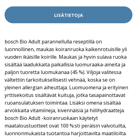
LISÄTIETOJA
bosch Bio Adult parannellulla reseptillä on
luonnollinen, maukas koiranruoka kaikenrotuisille yli
vuoden ikäisille koirille. Maukas ja hyvin sulava ruoka
sisältää laadukkaita paikallisia luomuraaka-aineita ja
paljon tuoretta luomukanaa (45 %). Viljoja valitessa
vältettiin tarkoituksellisesti vehnää, koska se on
yleinen allergian aiheuttaja. Luomuomena ja erityinen
yrttisekoitus sisältävät kuituja, jotka tasapainottavat
ruoansulatuksen toimintaa. Lisäksi omena sisältää
arvokkaita vitamiineja, kivennäisiä ja hiilihydraatteja.
bosch Bio Adult -koiranruokaan käytetyt
maataloustuotteet ovat 100 %:sti peräisin valvotuilta,
luonnonmukaista tuotantoa harjoittavilta maatiloilta.