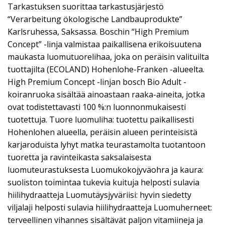
Tarkastuksen suorittaa tarkastusjärjestö
“Verarbeitung ökologische Landbauprodukte”
Karlsruhessa, Saksassa. Boschin “High Premium
Concept” -linja valmistaa paikallisena erikoisuutena
maukasta luomutuorelihaa, joka on peräisin valituilta
tuottajilta (ECOLAND) Hohenlohe-Franken -alueelta.
High Premium Concept -linjan bosch Bio Adult -
koiranruoka sisältää ainoastaan raaka-aineita, jotka
ovat todistettavasti 100 %:n luonnonmukaisesti
tuotettuja. Tuore luomuliha: tuotettu paikallisesti
Hohenlohen alueella, peräisin alueen perinteisistä
karjaroduista lyhyt matka teurastamolta tuotantoon
tuoretta ja ravinteikasta saksalaisesta
luomuteurastuksesta Luomukokojyväohra ja kaura:
suoliston toimintaa tukevia kuituja helposti sulavia
hiilihydraatteja Luomutäysjyväriisi: hyvin siedetty
viljalaji helposti sulavia hiilihydraatteja Luomuherneet:
terveellinen vihannes sisältävät paljon vitamiineja ja