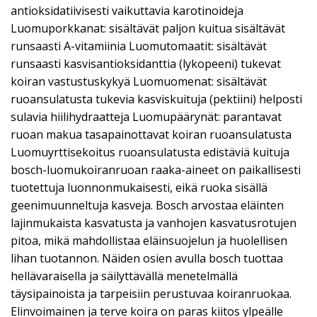
antioksidatiivisesti vaikuttavia karotinoideja
Luomuporkkanat: sisältävät paljon kuitua sisältävät
runsaasti A-vitamiinia Luomutomaatit: sisältävät
runsaasti kasvisantioksidanttia (lykopeeni) tukevat
koiran vastustuskykyä Luomuomenat: sisältävät
ruoansulatusta tukevia kasviskuituja (pektiini) helposti
sulavia hiilihydraatteja Luomupäärynät: parantavat
ruoan makua tasapainottavat koiran ruoansulatusta
Luomuyrttisekoitus ruoansulatusta edistäviä kuituja
bosch-luomukoiranruoan raaka-aineet on paikallisesti
tuotettuja luonnonmukaisesti, eikä ruoka sisällä
geenimuunneltuja kasveja. Bosch arvostaa eläinten
lajinmukaista kasvatusta ja vanhojen kasvatusrotujen
pitoa, mikä mahdollistaa eläinsuojelun ja huolellisen
lihan tuotannon. Näiden osien avulla bosch tuottaa
hellävaraisella ja säilyttävällä menetelmällä
täysipainoista ja tarpeisiin perustuvaa koiranruokaa.
Elinvoimainen ja terve koira on paras kiitos ylpeälle