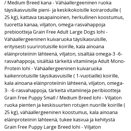
/ Medium Breed kana - Vähäallergeeninen ruoka
täysikasvuisille pieni- ja keskikokoisille koiraroduille (
25 kg), kattava tasapainoinen, herkullinen koostumus,
tuoretta kanaa, viljaton, omega-rasvahappoja
prebiootteja Grain Free Adult Large Dogs lohi -
Vähäallergeeninen kuivaruoka täysikasvuisille,
erityisesti suurirotuisille koirille, kala ainoana
eläinproteiinin lähteenä, viljaton, sisältää omega-3 -6-
rasvahappoja, sisältää tärkeitä vitamiineja Adult Mono-
Protein lohi - Vähäallergeeninen kuivaruoka
kaikenrotuisille täysikasvuisille ( 1-vuotiaille) koirille,
kala ainoana eläinproteiinin lähteenä, viljaton, omega-
3- -6-rasvahappoja, tärkeitä vitamiineja peribiootteja
Grain Free Puppy Small / Medium Breed lohi - Viljaton
ruoka pienten ja keskisuurten rotujen nuorille koirille (
25 kg), vähäallergeeninen koostumus, kala ainoana
eläinproteiinin lähteenä, tukee kasvua ja kehitystä
Grain Free Puppy Large Breed lohi - Viljaton