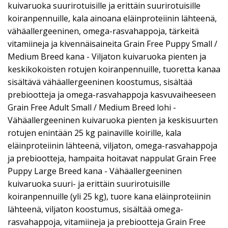
kuivaruoka suurirotuisille ja erittäin suurirotuisille
koiranpennuille, kala ainoana eläinproteiinin lähteenä,
vähäallergeeninen, omega-rasvahappoja, tärkeitä
vitamiineja ja kivennäisaineita Grain Free Puppy Small /
Medium Breed kana - Viljaton kuivaruoka pienten ja
keskikokoisten rotujen koiranpennuille, tuoretta kanaa
sisältävä vähäallergeeninen koostumus, sisältää
prebiootteja ja omega-rasvahappoja kasvuvaiheeseen
Grain Free Adult Small / Medium Breed lohi -
Vähäallergeeninen kuivaruoka pienten ja keskisuurten
rotujen enintään 25 kg painaville koirille, kala
eläinproteiinin lähteenä, viljaton, omega-rasvahappoja
ja prebiootteja, hampaita hoitavat nappulat Grain Free
Puppy Large Breed kana - Vähäallergeeninen
kuivaruoka suuri- ja erittäin suurirotuisille
koiranpennuille (yli 25 kg), tuore kana eläinproteiinin
lähteenä, viljaton koostumus, sisältää omega-
rasvahappoja, vitamiineja ja prebiootteja Grain Free