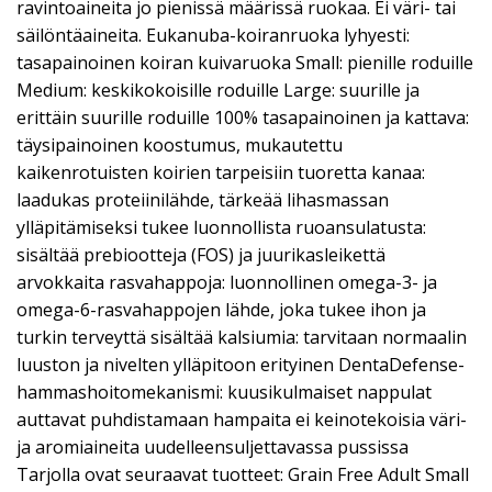
ravintoaineita jo pienissä määrissä ruokaa. Ei väri- tai
säilöntäaineita. Eukanuba-koiranruoka lyhyesti:
tasapainoinen koiran kuivaruoka Small: pienille roduille
Medium: keskikokoisille roduille Large: suurille ja
erittäin suurille roduille 100% tasapainoinen ja kattava:
täysipainoinen koostumus, mukautettu
kaikenrotuisten koirien tarpeisiin tuoretta kanaa:
laadukas proteiinilähde, tärkeää lihasmassan
ylläpitämiseksi tukee luonnollista ruoansulatusta:
sisältää prebiootteja (FOS) ja juurikasleikettä
arvokkaita rasvahappoja: luonnollinen omega-3- ja
omega-6-rasvahappojen lähde, joka tukee ihon ja
turkin terveyttä sisältää kalsiumia: tarvitaan normaalin
luuston ja nivelten ylläpitoon erityinen DentaDefense-
hammashoitomekanismi: kuusikulmaiset nappulat
auttavat puhdistamaan hampaita ei keinotekoisia väri-
ja aromiaineita uudelleensuljettavassa pussissa
Tarjolla ovat seuraavat tuotteet: Grain Free Adult Small