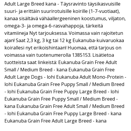
Adult Large Breed kana - Täysravinto täysikasvuisille
suuri- ja erittäin suurirotuisille koirille (1-7-vuotiaat),
kanaa sisältävä vähäallergeeninen koostumus, viljaton,
omega-3- ja omega-6-rasvahappoja, tärkeitä
vitamiineja Nyt tarjouksessa. Voimassa vain rajoitetun
ajan! Saat 2,3 kg, 3 kg tai 12 kg Eukanuba-kuivaruokaa
koirallesi nyt erikoishintaan! Huomaa, että tarjous on
voimassa vain tuotenumerolla 1385153. Lisätietoa
tuotteista saat linkeistä: Eukanuba Grain Free Adult
Small / Medium Breed - kana Eukanuba Grain Free
Adult Large Dogs - lohi Eukanuba Adult Mono-Protein -
lohi Eukanuba Grain Free Puppy Small / Medium Breed
- lohi Eukanuba Grain Free Puppy Large Breed - lohi
Eukanuba Grain Free Puppy Small / Medium Breed -
kana Eukanuba Grain Free Adult Small / Medium Breed
- lohi Eukanuba Grain Free Puppy Large Breed - kana
Eukanuba Grain Free Adult Large Breed - kana