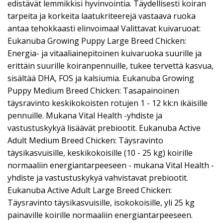
edistävät lemmikkisi hyvinvointia. Täydellisesti koiran
tarpeita ja korkeita laatukriteerejä vastaava ruoka
antaa tehokkaasti elinvoimaa! Valittavat kuivaruoat:
Eukanuba Growing Puppy Large Breed Chicken:
Energia- ja vitaaliainepitoinen kuivaruoka suurille ja
erittäin suurille koiranpennuille, tukee tervettä kasvua,
sisältää DHA, FOS ja kalsiumia. Eukanuba Growing
Puppy Medium Breed Chicken: Tasapainoinen
täysravinto keskikokoisten rotujen 1 - 12 kk:n ikäisille
pennuille. Mukana Vital Health -yhdiste ja
vastustuskykyä lisäävät prebiootit. Eukanuba Active
Adult Medium Breed Chicken: Täysravinto
täysikasvuisille, keskikokoisille (10 - 25 kg) koirille
normaaliin energiantarpeeseen - mukana Vital Health -
yhdiste ja vastustuskykyä vahvistavat prebiootit.
Eukanuba Active Adult Large Breed Chicken:
Täysravinto täysikasvuisille, isokokoisille, yli 25 kg
painaville koirille normaaliin energiantarpeeseen.