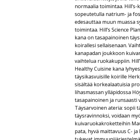
normaalia toimintaa. Hill’s-
sopeutetulla natrium- ja fo
edesauttaa muun muassa s
toimintaa. Hill’s Science Pl
kana on tasapainoinen täysr
koirallesi sellaisenaan. Vaih
kanapadan joukkoon kuivaruo
vaihtelua ruokakuppiin. Hill
Healthy Cuisine kana lyhyest
täysikasvuisille koirille Her
sisältää korkealaatuisia pro
lihasmassan ylläpidossa Höy
tasapainoinen ja runsaasti v
Täysarvoinen ateria: sopii 
täysravinnoksi, voidaan myö
kuivaruokakroketteihin Mau
pata, hyvä maittavuus C- ja E
tukevat immuunijärjestelmä