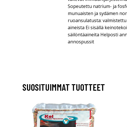
Sopeutettu natrium- ja fosfo
munuaisten ja sydämen nor
ruoansulatusta: valmistettu 
aineista Ei sisällä keinotekoi
säilöntäaineita Helposti ann
annospussit
SUOSITUIMMAT TUOTTEET