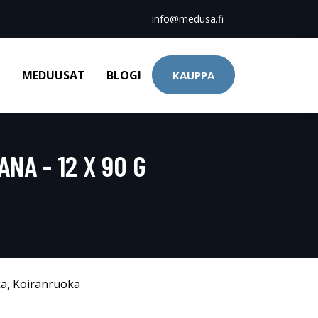
info@medusa.fi
T
MEDUUSAT
BLOGI
KAUPPA
NA - 12 X 90 G
ka
,
Koiranruoka