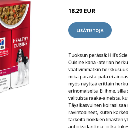
18.29 EUR
LISÄTIETOJA
Tuoksun perässä: Hill’s Sci
Cuisine kana -aterian herk
vaativimmatkin herkkusuuko
mikä parasta: pata ei ainoa
myös näyttää erittäin herkul
erinomaiselta. Ei ihme, sill
valituista raaka-aineista, k
Täysikasvuinen koirasi saa
ravintoaineet, kuten korkeal
tärkeitä hoikkien lihasten yl
antioksidantteja, jotka tuk