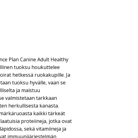
ence Plan Canine Adult Healthy
ullinen tuoksu houkuttelee
irat hetkessä ruokakupille. Ja
staan tuoksu hyvälle, vaan se
liselta ja maistuu
ä se valmistetaan tarkkaan
uten herkullisesta kanasta.
 märkäruoasta kaikki tärkeät
aatuisia proteiineja, jotka ovat
läpidossa, sekä vitamiineja ja
evat immuunijärjestelmän