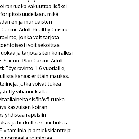
koiranruoka vakuuttaa lisäksi
sforipitoisuudellaan, mikä
ydämen ja munuaisten
an Canine Adult Healthy Cuisine
avinto, jonka voit tarjota
toehtoisesti voit sekoittaa
kaa ja tarjota siten koirallesi
’s Science Plan Canine Adult
i: Täysravinto 1-6 vuotiaille,
kullista kanaa: erittäin maukas,
teiineja, jotka voivat tukea
stetty vihanneksilla:
itaaliaineita sisältävä ruoka
täysikasvuisen koiran
s yhdistää rapeisiin
kas ja herkullinen: mehukas
-vitamiinia ja antioksidantteja:
n normaalia toimintaa