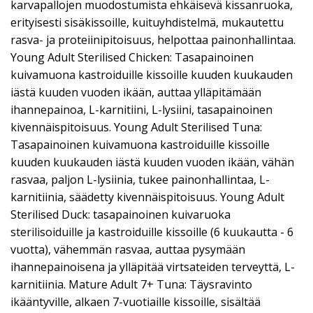
karvapallojen muodostumista ehkäisevä kissanruoka,
erityisesti sisäkissoille, kuituyhdistelmä, mukautettu
rasva- ja proteiinipitoisuus, helpottaa painonhallintaa.
Young Adult Sterilised Chicken: Tasapainoinen
kuivamuona kastroiduille kissoille kuuden kuukauden
iästä kuuden vuoden ikään, auttaa ylläpitämään
ihannepainoa, L-karnitiini, L-lysiini, tasapainoinen
kivennäispitoisuus. Young Adult Sterilised Tuna:
Tasapainoinen kuivamuona kastroiduille kissoille
kuuden kuukauden iästä kuuden vuoden ikään, vähän
rasvaa, paljon L-lysiinia, tukee painonhallintaa, L-
karnitiinia, säädetty kivennäispitoisuus. Young Adult
Sterilised Duck: tasapainoinen kuivaruoka
sterilisoiduille ja kastroiduille kissoille (6 kuukautta - 6
vuotta), vähemmän rasvaa, auttaa pysymään
ihannepainoisena ja ylläpitää virtsateiden terveyttä, L-
karnitiinia. Mature Adult 7+ Tuna: Täysravinto
ikääntyville, alkaen 7-vuotiaille kissoille, sisältää