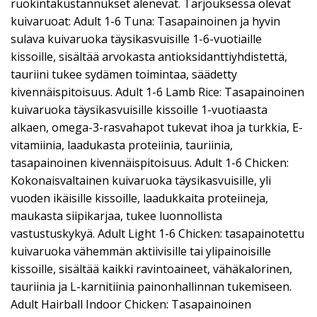
ruokintakustannukset alenevat. Tarjouksessa olevat
kuivaruoat: Adult 1-6 Tuna: Tasapainoinen ja hyvin
sulava kuivaruoka täysikasvuisille 1-6-vuotiaille
kissoille, sisältää arvokasta antioksidanttiyhdistettä,
tauriini tukee sydämen toimintaa, säädetty
kivennäispitoisuus. Adult 1-6 Lamb Rice: Tasapainoinen
kuivaruoka täysikasvuisille kissoille 1-vuotiaasta
alkaen, omega-3-rasvahapot tukevat ihoa ja turkkia, E-
vitamiinia, laadukasta proteiinia, tauriinia,
tasapainoinen kivennäispitoisuus. Adult 1-6 Chicken:
Kokonaisvaltainen kuivaruoka täysikasvuisille, yli
vuoden ikäisille kissoille, laadukkaita proteiineja,
maukasta siipikarjaa, tukee luonnollista
vastustuskykyä. Adult Light 1-6 Chicken: tasapainotettu
kuivaruoka vähemmän aktiivisille tai ylipainoisille
kissoille, sisältää kaikki ravintoaineet, vähäkalorinen,
tauriinia ja L-karnitiinia painonhallinnan tukemiseen.
Adult Hairball Indoor Chicken: Tasapainoinen