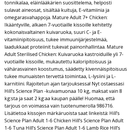
tonnikalaa, eläinlääkärien suosittelema, helposti
sulavat aineosat, sisältää kuituja, E-vitamiinia ja
omegarasvahappoja. Mature Adult 7+ Chicken:
Ikääntyville, alkaen 7-vuotiaille kissoille kehitetty
kokonaisvaltainen kuivaruoka, suuri C- ja E-
vitamiinipitoisuus, tukee immuunijärjestelmää,
laadukkaat proteiinit tukevat painonhallintaa. Mature
Adult Sterilised Chicken: Kuivaruoka kastroiduille yli 7-
vuotiaille kissoille, mukautettu kaloripitoisuus ja
vähärasvainen koostumus, säädetty kivennäispitoisuus
tukee munuaisten tervettä toimintaa, L-lysiini ja L-
karnitiini. Rajoitetun ajan tarjouksessa! Nyt ostaessasi
Hill’s Science Plan -kuivamuonaa 10 kg, maksat vain 8
kg:sta ja saat 2 kg:aa kaupan päälle! Huomaa, että
tarjous on voimassa vain tuotenumerolla 986716.
Lisätietoa kissojen märkäruoista saat linkeistä: Hill’s
Science Plan Adult 1-6 Chicken Hill’s Science Plan Adult
1-6 Tuna Hill’s Science Plan Adult 1-6 Lamb Rice Hill’s