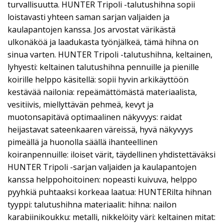
turvallisuutta. HUNTER Tripoli -talutushihna sopii
loistavasti yhteen saman sarjan valjaiden ja
kaulapantojen kanssa. Jos arvostat värikästä
ulkonäköä ja laadukasta työnjälkeä, tämä hihna on
sinua varten. HUNTER Tripoli -talutushihna, keltainen,
lyhyesti: keltainen talutushihna pennuille ja pienille
koirille helppo käsitellä: sopii hyvin arkikäyttöön
kestävää nailonia: repeämättömästä materiaalista,
vesitiivis, miellyttävän pehmeä, kevyt ja
muotonsapitävä optimaalinen näkyvyys: raidat
heijastavat sateenkaaren väreissä, hyvä näkyvyys
pimeällä ja huonolla säällä ihanteellinen
koiranpennuille: iloiset värit, täydellinen yhdistettäväksi
HUNTER Tripoli -sarjan valjaiden ja kaulapantojen
kanssa helppohoitoinen: nopeasti kuivuva, helppo
pyyhkiä puhtaaksi korkeaa laatua: HUNTERilta hihnan
tyyppi: talutushihna materiaalit: hihna: nailon
karabiinikoukku: metalli, nikkelöity väri: keltainen mitat: