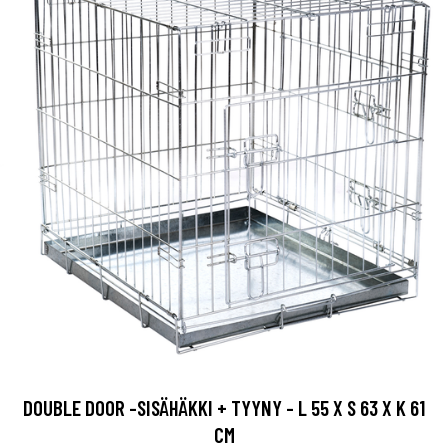
DOUBLE DOOR -SISÄHÄKKI + TYYNY - L 55 X S 63 X K 61
CM