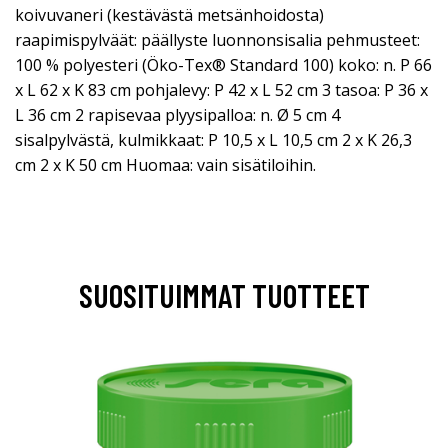
koivuvaneri (kestävästä metsänhoidosta)
raapimispylväät: päällyste luonnonsisalia pehmusteet:
100 % polyesteri (Öko-Tex® Standard 100) koko: n. P 66
x L 62 x K 83 cm pohjalevy: P 42 x L 52 cm 3 tasoa: P 36 x
L 36 cm 2 rapisevaa plyysipalloa: n. Ø 5 cm 4
sisalpylvästä, kulmikkaat: P 10,5 x L 10,5 cm 2 x K 26,3
cm 2 x K 50 cm Huomaa: vain sisätiloihin.
SUOSITUIMMAT TUOTTEET