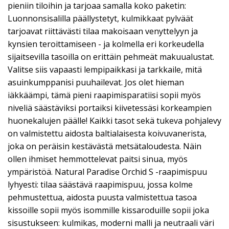
pieniin tiloihin ja tarjoaa samalla koko paketin:
Luonnonsisalilla päällystetyt, kulmikkaat pylväät
tarjoavat riittävästi tilaa makoisaan venyttelyyn ja
kynsien teroittamiseen - ja kolmella eri korkeudella
sijaitsevilla tasoilla on erittäin pehmeät makuualustat.
Valitse siis vapaasti lempipaikkasi ja tarkkaile, mitä
asuinkumppanisi puuhailevat. Jos olet hieman
iäkkäämpi, tämä pieni raapimisparatiisi sopii myös
niveliä säästäviksi portaiksi kiivetessäsi korkeampien
huonekalujen päälle! Kaikki tasot sekä tukeva pohjalevy
on valmistettu aidosta baltialaisesta koivuvanerista,
joka on peräisin kestävästä metsätaloudesta. Näin
ollen ihmiset hemmottelevat paitsi sinua, myös
ympäristöä. Natural Paradise Orchid S -raapimispuu
lyhyesti: tilaa säästävä raapimispuu, jossa kolme
pehmustettua, aidosta puusta valmistettua tasoa
kissoille sopii myös isommille kissaroduille sopii joka
sisustukseen: kulmikas, moderni malli ja neutraali väri