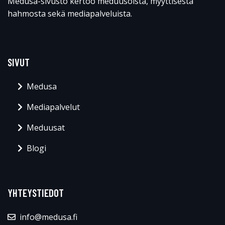
Medusa-sivusto kertoo meduusoista, myyttisestä
hahmosta sekä mediapalveluista.
SIVUT
Medusa
Mediapalvelut
Meduusat
Blogi
YHTEYSTIEDOT
info@medusa.fi