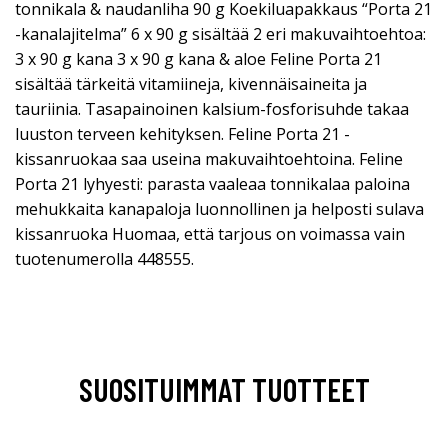
tonnikala & naudanliha 90 g Koekiluapakkaus “Porta 21
-kanalajitelma” 6 x 90 g sisältää 2 eri makuvaihtoehtoa:
3 x 90 g kana 3 x 90 g kana & aloe Feline Porta 21
sisältää tärkeitä vitamiineja, kivennäisaineita ja
tauriinia. Tasapainoinen kalsium-fosforisuhde takaa
luuston terveen kehityksen. Feline Porta 21 -
kissanruokaa saa useina makuvaihtoehtoina. Feline
Porta 21 lyhyesti: parasta vaaleaa tonnikalaa paloina
mehukkaita kanapaloja luonnollinen ja helposti sulava
kissanruoka Huomaa, että tarjous on voimassa vain
tuotenumerolla 448555.
SUOSITUIMMAT TUOTTEET