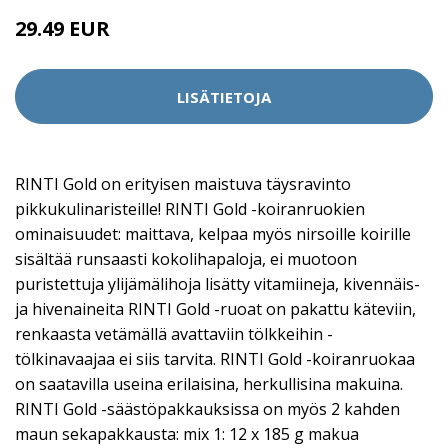
29.49 EUR
LISÄTIETOJA
RINTI Gold on erityisen maistuva täysravinto
pikkukulinaristeille! RINTI Gold -koiranruokien
ominaisuudet: maittava, kelpaa myös nirsoille koirille
sisältää runsaasti kokolihapaloja, ei muotoon
puristettuja ylijämälihoja lisätty vitamiineja, kivennäis-
ja hivenaineita RINTI Gold -ruoat on pakattu käteviin,
renkaasta vetämällä avattaviin tölkkeihin -
tölkinavaajaa ei siis tarvita. RINTI Gold -koiranruokaa
on saatavilla useina erilaisina, herkullisina makuina.
RINTI Gold -säästöpakkauksissa on myös 2 kahden
maun sekapakkausta: mix 1: 12 x 185 g makua