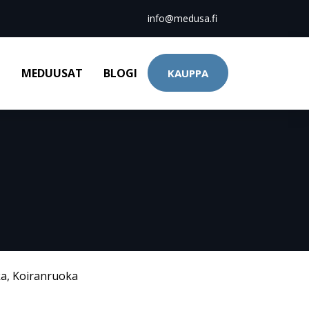
info@medusa.fi
T
MEDUUSAT
BLOGI
KAUPPA
ka
,
Koiranruoka