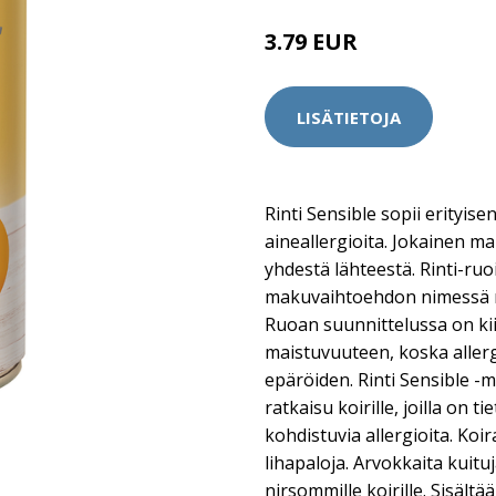
3.79 EUR
LISÄTIETOJA
Rinti Sensible sopii erityisen
aineallergioita. Jokainen ma
yhdestä lähteestä. Rinti-ru
makuvaihtoehdon nimessä mai
Ruoan suunnittelussa on kii
maistuvuuteen, koska allerg
epäröiden. Rinti Sensible -
ratkaisu koirille, joilla on t
kohdistuvia allergioita. Koi
lihapaloja. Arvokkaita kuitu
nirsommille koirille. Sisäl