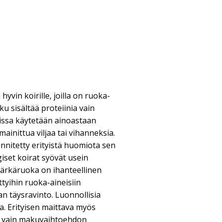
 hyvin koirille, joilla on ruoka-
ku sisältää proteiinia vain
oissa käytetään ainoastaan
nittua viljaa tai vihanneksia.
nnitetty erityistä huomiota sen
iset koirat syövät usein
märkäruoka on ihanteellinen
iettyihin ruoka-aineisiin
ran täysravinto. Luonnollisia
ja. Erityisen maittava myös
tää vain makuvaihtoehdon