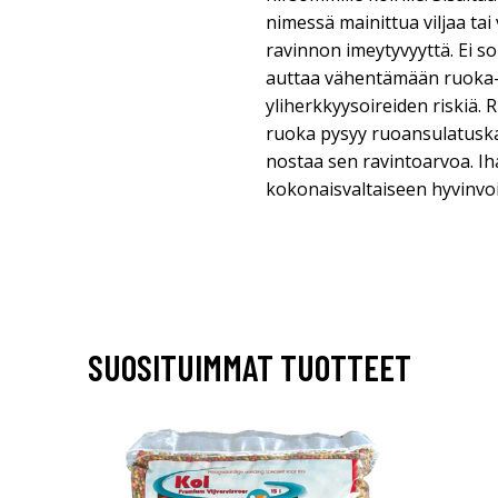
nimessä mainittua viljaa tai
ravinnon imeytyvyyttä. Ei so
auttaa vähentämään ruoka-a
yliherkkyysoireiden riskiä. 
ruoka pysyy ruoansulatusk
nostaa sen ravintoarvoa. Ih
kokonaisvaltaiseen hyvinvoi
SUOSITUIMMAT TUOTTEET