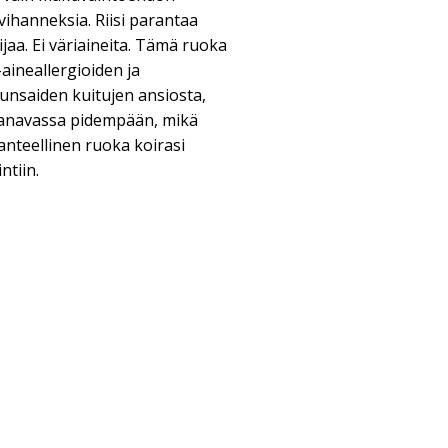
 vihanneksia. Riisi parantaa
ijaa. Ei väriaineita. Tämä ruoka
ineallergioiden ja
Runsaiden kuitujen ansiosta,
anavassa pidempään, mikä
anteellinen ruoka koirasi
ntiin.