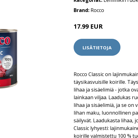
Kategoriat:
Lemmikin ruo
Brand:
Rocco
17.99 EUR
LISÄTIETOJA
Rocco Classic on lajinmukai
täysikasvuisille koirille. Tä
lihaa ja sisäelimiä - jotka ov
lainkaan viljaa. Laadukas ru
lihaa ja sisäelimiä, ja se on
lihan maku, luonnollinen pa
säilyvät. Laadukasta lihaa, j
Classic lyhyesti: lajinmukai
koirille valmistettu 100 % t