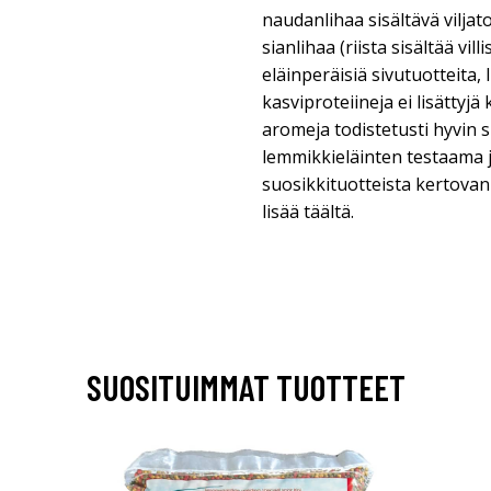
naudanlihaa sisältävä viljat
sianlihaa (riista sisältää vill
eläinperäisiä sivutuotteita,
kasviproteiineja ei lisättyjä 
aromeja todistetusti hyvin 
lemmikkieläinten testaama 
suosikkituotteista kertovan
lisää täältä.
SUOSITUIMMAT TUOTTEET