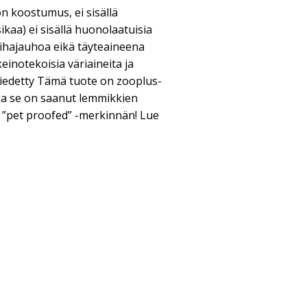
on koostumus, ei sisällä
isikaa) ei sisällä huonolaatuisia
 lihajauhoa eikä täyteaineena
keinotekoisia väriaineita ja
siedetty Tämä tuote on zooplus-
ja se on saanut lemmikkien
 ”pet proofed” -merkinnän! Lue