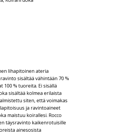
ka
,
Koiranruoka
nen lihapitoinen ateria
ysravinto sisältää vähintään 70 %
at 100 % tuoreita. Ei sisällä
oka sisältää kolmea erilaista
 valmistettu siten, että voimakas
lapitoisuus ja ravintoaineet
oka maistuu koirallesi. Rocco
nen täysravinto kaikenrotuisille
uoreista ainesosista