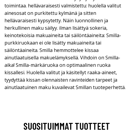
toimintaa. hellävaraisesti valmistettu: huolella valitut
ainesosat on purkitettu kylmänä ja sitten
hellävaraisesti kypsytetty. Näin luonnollinen ja
herkullinen maku säilyy. ilman lisättyä sokeria,
keinotekoisia makuaineita tai säilöntäaineita: Smilla-
purkkiruokaan ei ole lisätty makuaineita tai
säilöntäaineita. Smilla hemmottelee kissaa
ainutlaatuisella makuelämyksellä. Vihdoin on Smilla-
aika! Smilla-märkäruoka on optimaalinen ruoka
kissallesi. Huolella valitut ja käsitellyt raaka-aineet,
tyydyttää kissan olennaisten ravinteiden tarpeet ja
ainutlaatuinen maku kuvailevat Smillan tuoteperhettä.
SUOSITUIMMAT TUOTTEET