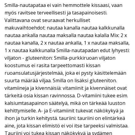
Smilla-nautapataa ei vain hemmottele kissaasi, vaan
myös ravitsee terveellisesti ja tasapainoisesti.
Valittavana ovat seuraavat herkulliset
makuvaihtoehdot: nautaa kanalla nautaa kalkkunalla
nautaa ankalla nautaa maksalla nautaa kalalla Mix: 2 x
nautaa kanalla, 2 x nautaa ankalla, 1 x nautaa maksalla,
1 x nautaa kalkkunalla Smilla-nautapadan edut lyhyesti:
viljaton - gluteeniton: Smilla-purkkiruoan viljaton
koostumus ei rasita tarpeettomasti kissan
ruoansulatusjärjestelmää, joka ei pysty käsittelemään
suurta määrää viljaa. Smilla on lisäksi gluteeniton.
vitamiineja ja kivennäisiä: vitamiinit ja kivennäiset ovat
tärkeitä osia kissan ravinnossa. D-vitamiini tukee esim.
kalsiumtasapainon säätelyä, mikä on tärkeää luuston
kehittymiselle. A- ja E-vitamiinit tukevat näkökykyä ja
ihon ja turkin kehitystä. tauriini: tauriini on elintärkeä
aine, jota kissan elimistö ei voi itse tarpeeksi valmistaa.
Tauriini voi tukea kissan näkökykyä ja sydämen