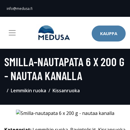
info@medusa.fi
KAUPPA
SMILLA-NAUTAPATA 6 X 200 G
- NAUTAA KANALLA
Lemmikin ruoka
Kissanruoka
Kategoriat:
Lemmikin ruoka
,
Ravintolisät
,
Kissanruoka