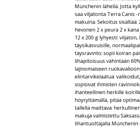
Münchenin lähellä. Jotta kyll
saa viljatonta Terra Canis
makuina. Sekoitus sisältää: 
hevonen 2 x peura 2 x kana 2
12 x 200 g lyhyesti: viljato
täysikasvuisille, normaalipai
täysravinto: sopii koiran pä
lihapitoisuus vähintään 60%:
lajinomaiseen ruokavalioon
elintarvikelaatua: valikoidu
sopisivat ihmisten ravinnoksi
ihanteellinen herkille koirill
höyryttämällä, pitää optima
tallella maittava: herkulline
makuja valmistettu Saksassa: 
lihantuottajalla Münchenin 