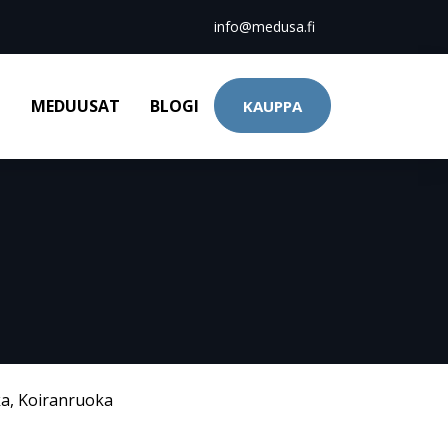
info@medusa.fi
T
MEDUUSAT
BLOGI
KAUPPA
ka
,
Koiranruoka