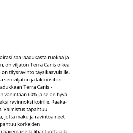
koirasi saa laadukasta ruokaa ja
an, on viljaton Terra Canis oikea
 on täysravinto täysikasvuisille,
ja sen viljaton ja laktoositon
Laadukkaan Terra Canis -
on vähintään 60% ja se on hyvä
seksi ravinnoksi koirille. Raaka-
ua. Valmistus tapahtuu
ä, jotta maku ja ravintoaineet
tapahtuu korkeiden
baijerilaisella lihantuottajalla