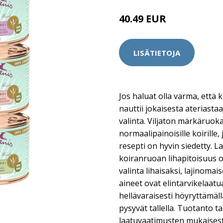
40.49 EUR
LISÄTIETOJA
Jos haluat olla varma, että 
nauttii jokaisesta ateriasta
valinta. Viljaton märkäruoka
normaalipainoisille koirille, 
resepti on hyvin siedetty. 
koiranruoan lihapitoisuus 
valinta lihaisaksi, lajinomai
aineet ovat elintarvikelaat
hellävaraisesti höyryttämäll
pysyvät tallella. Tuotanto 
laatuvaatimusten mukaisesti 