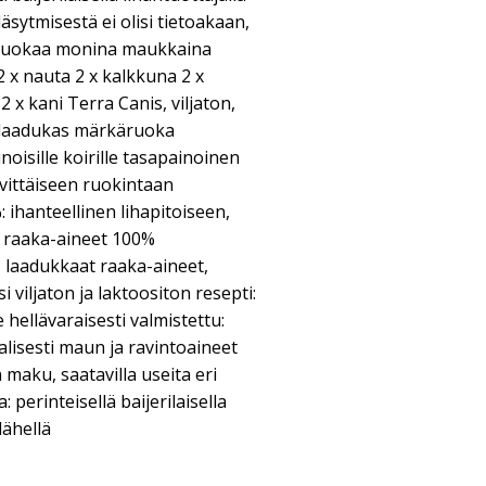
äsytmisestä ei olisi tietoakaan,
 -ruokaa monina maukkaina
2 x nauta 2 x kalkkuna 2 x
 x kani Terra Canis, viljaton,
n, laadukas märkäruoka
noisille koirille tasapainoinen
ivittäiseen ruokintaan
 ihanteellinen lihapitoiseen,
 raaka-aineet 100%
t, laadukkaat raaka-aineet,
 viljaton ja laktoositon resepti:
e hellävaraisesti valmistettu:
alisesti maun ja ravintoaineet
n maku, saatavilla useita eri
perinteisellä baijerilaisella
lähellä