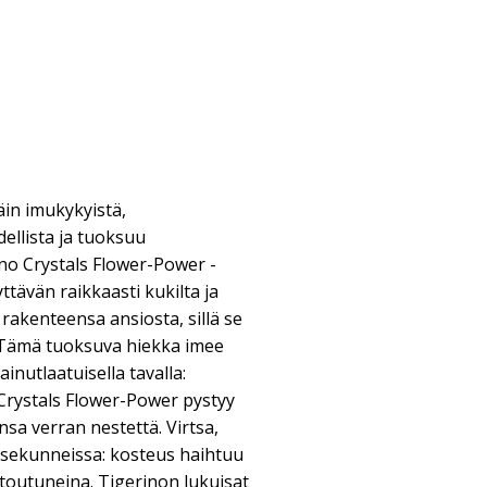
in imukykyistä,
dellista ja tuoksuu
rino Crystals Flower-Power -
tävän raikkaasti kukilta ja
 rakenteensa ansiosta, sillä se
 Tämä tuoksuva hiekka imee
ainutlaatuisella tavalla:
rystals Flower-Power pystyy
a verran nestettä. Virtsa,
t sekunneissa: kosteus haihtuu
itoutuneina. Tigerinon lukuisat