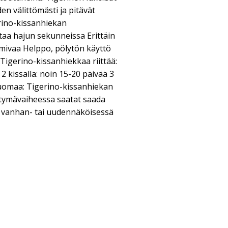
n välittömästi ja pitävät
rino-kissanhiekan
staa hajun sekunneissa Erittäin
imivaa Helppo, pölytön käyttö
Tigerino-kissanhiekkaa riittää:
 2 kissalla: noin 15-20 päivää 3
Huomaa: Tigerino-kissanhiekan
rtymävaiheessa saatat saada
o vanhan- tai uudennäköisessä