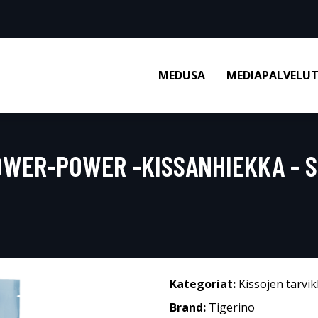
MEDUSA
MEDIAPALVELU
OWER-POWER -KISSANHIEKKA - S
Kategoriat:
Kissojen tarvi
Brand:
Tigerino