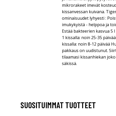
mikrorakeet imevät kosteude
kissanvessan kuivana. Tige
ominaisuudet lyhyesti : Poi
imukykyistä - helppoa ja to
Estää bakteerien kasvua 5 l 
1 kissalla: noin 25-35 päivää
kissalla: noin 8-12 päivää 
pakkaus on uudistunut. Sii
tilaamasi kissanhiekan jok
säkissä.
SUOSITUIMMAT TUOTTEET