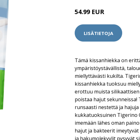
54.99 EUR
LISÄTIETOJA
Tämä kissanhiekka on erittä
ympäristöystävällistä, talou
miellyttävästi kukilta. Tige
kissanhiekka tuoksuu miellyt
erottuu muista silikaattisen
poistaa hajut sekunneissa!
runsaasti nestettä ja hajuja 
kukkatuoksuinen Tigerino C
imemään lähes oman painons
hajut ja bakteerit imeytyvä
ja hakumolekyylit pysyvät s