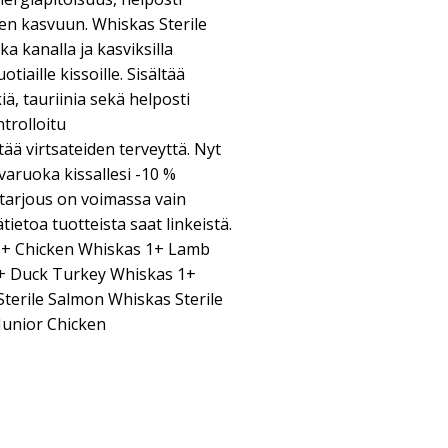
een kasvuun. Whiskas Sterile
a kanalla ja kasviksilla
otiaille kissoille. Sisältää
, tauriinia sekä helposti
ntrolloitu
ää virtsateiden terveyttä. Nyt
varuoka kissallesi -10 %
 tarjous on voimassa vain
ietoa tuotteista saat linkeistä.
1+ Chicken Whiskas 1+ Lamb
+ Duck Turkey Whiskas 1+
Sterile Salmon Whiskas Sterile
Junior Chicken