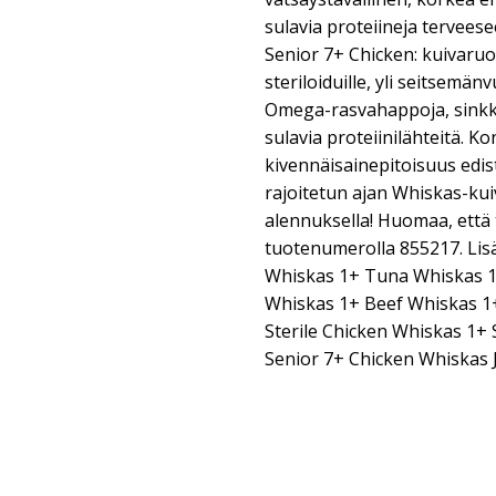
sulavia proteiineja tervees
Senior 7+ Chicken: kuivaruok
steriloiduille, yli seitsemänvu
Omega-rasvahappoja, sinkkiä
sulavia proteiinilähteitä. Ko
kivennäisainepitoisuus edist
rajoitetun ajan Whiskas-kui
alennuksella! Huomaa, että
tuotenumerolla 855217. Lisät
Whiskas 1+ Tuna Whiskas 
Whiskas 1+ Beef Whiskas 1
Sterile Chicken Whiskas 1+ 
Senior 7+ Chicken Whiskas 