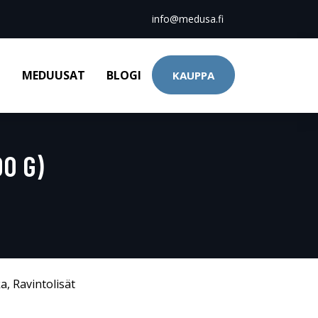
info@medusa.fi
T
MEDUUSAT
BLOGI
KAUPPA
0 G)
ka
,
Ravintolisät