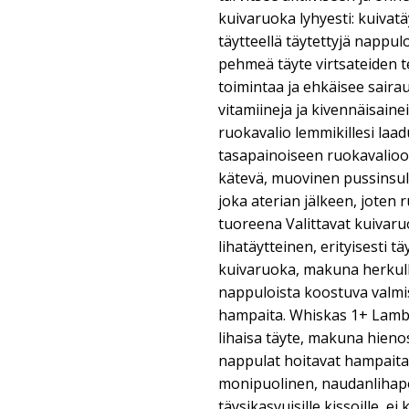
kuivaruoka lyhyesti: kuivatä
täytteellä täytettyjä nappu
pehmeä täyte virtsateiden t
toimintaa ja ehkäisee sairau
vitamiineja ja kivennäisaine
ruokavalio lemmikillesi laad
tasapainoiseen ruokavalioon
kätevä, muovinen pussinsulk
joka aterian jälkeen, joten
tuoreena Valittavat kuivaru
lihatäytteinen, erityisesti tä
kuivaruoka, makuna herkul
nappuloista koostuva valmis
hampaita. Whiskas 1+ Lamb: y
lihaisa täyte, makuna hieno
nappulat hoitavat hampaita 
monipuolinen, naudanlihap
täysikasvuisille kissoille, e