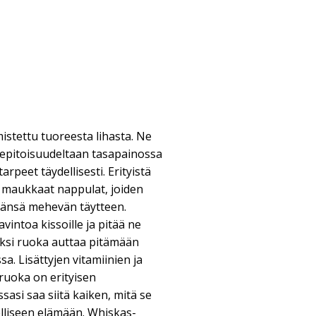
stettu tuoreesta lihasta. Ne
inepitoisuudeltaan tasapainossa
arpeet täydellisesti. Erityistä
 maukkaat nappulat, joiden
äänsä mehevän täytteen.
vintoa kissoille ja pitää ne
säksi ruoka auttaa pitämään
. Lisättyjen vitamiinien ja
ruoka on erityisen
sasi saa siitä kaiken, mitä se
elliseen elämään. Whiskas-