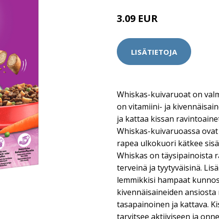
3.09 EUR
LISÄTIETOJA
Whiskas-kuivaruoat on valmi
on vitamiini- ja kivennäisa
ja kattaa kissan ravintoainet
Whiskas-kuivaruoassa ovat
rapea ulkokuori kätkee sis
Whiskas on täysipainoista ra
terveinä ja tyytyväisinä. Li
lemmikkisi hampaat kunnossa
kivennäisaineiden ansiosta 
tasapainoinen ja kattava. Kis
tarvitsee aktiiviseen ja onn