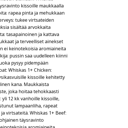
ysravinto kissoille maukkaalla
loita: rapea pinta ja mehukkaan
erveys: tukee virtsateiden
ksia sisältää arvokkaita
ita: tasapainoinen ja kattava
ukkaat ja terveelliset ainekset
 ei keinotekoisia aromiaineita
ija: pussin saa uudelleen kiinni
 ruoka pysyy pidempään
oat: Whiskas 1+ Chicken:
ysikasvuisille kissoille kehitetty
linen kana. Maukkaista
te, joka hoitaa tehokkaasti
li 12 kk vanhoille kissoille,
stunut lampaanliha, rapeat
ja virtsateitä. Whiskas 1+ Beef:
ohjainen täysravinto
i keinotekoisia aromiaineita,