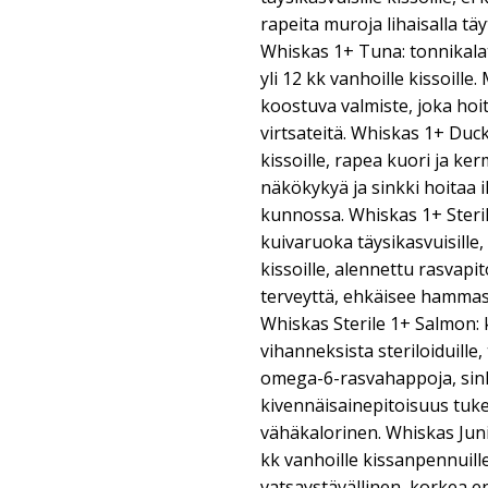
rapeita muroja lihaisalla täy
Whiskas 1+ Tuna: tonnikal
yli 12 kk vanhoille kissoill
koostuva valmiste, joka hoi
virtsateitä. Whiskas 1+ Duck
kissoille, rapea kuori ja ke
näkökykyä ja sinkki hoitaa 
kunnossa. Whiskas 1+ Steri
kuivaruoka täysikasvuisille, s
kissoille, alennettu rasvapi
terveyttä, ehkäisee hamma
Whiskas Sterile 1+ Salmon: 
vihanneksista steriloiduille, 
omega-6-rasvahappoja, sink
kivennäisainepitoisuus tuke
vähäkalorinen. Whiskas Junio
kk vanhoille kissanpennuille
vatsaystävällinen, korkea e