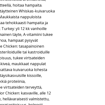
tteellä, hoitaa hampaita.
atäytteinen Whiskas-kuivaruoka
e. Maukkaista nappuloista
taa tehokkaasti hampaita ja
 Turkey: yli 12 kk vanhoille
rmainen täyte, A-vitamiini tukee
ihoa, hampaat pysyvät
le Chicken: tasapainoinen
teriloiduille tai kastroiduille
toisuus, tukee virtsateiden
skiveä, maukkaat nappulat
kattava kuivaruoka lohesta
täysikasvuisille kissoille,
kiä proteiinia,
e virtsateiden terveyttä,
r Chicken: kasvaville, alle 12
, hellävaraisesti valmistettu,
nergiapitoisuus, helposti