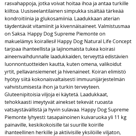
rasvahappoja, jotka voivat hoitaa ihoa ja antaa turkille
kiiltoa. Uusiseelantilainen simpukka sisältää tärkeää
kondroitiinia ja glukosamiinia. Laadukkaan aterian
täydentävät vitamiinit ja kivennäisaineet. Valmistusmaa
on Saksa. Happy Dog Supreme Piemonte on
makuelämys koirallesi! Happy Dog Natural Life Concept
tarjoaa ihanteellista ja lajinomaista tukea koirasi
aineenvaihdunnalle laadukkaiden, terveyttä edistävien
luonnontuotteiden kautta, kuten omena, valikoidut
yrtit, pellavansiemenet ja hivenaineet. Koiran elimistö
hyötyy siitä kokonaisvaltaisesti immuunijärjestelmän
vahvistumisesta ihon ja turkin terveyteen.
Gluteenipitoisia viljoja ei käytetä. Laadukkaat,
tehokkaasti imeytyvät ainekset tekevät ruoasta
vatsaystävällistä ja hyvin sulavaa. Happy Dog Supreme
Piemonte lyhyesti: tasapainoinen kuivaruoka yli 11 kg
painaville, keskikokoisille tai suurille koirille
ihanteellinen herkille ja aktiivisille yksilöille viljaton,