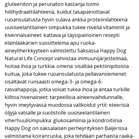
gluteeniton ja perunaton kastanja toimii
hiilihydraattilähteenä, kuidut tasapainottavat
ruoansulatusta hyvin sulava ankka proteiinilähteenä
uusiseelantilainen simpukka tukee niveliä vitamiinit ja
kivennäisaineet: kattava ja täysipainoinen resepti
eläinlääkärien suosittelema apu ruoka-
aineyliherkkyyteen valmistettu Saksassa Happy Dog
Natural Life Concept vahvistaa immuunijärjestelmää,
hoitaa ihoa ja turkkia: omena: sisältää pektiinipitoista
kuitua, joka tukee ruoansulatusta pellavansiemenet:
sisältävät runsaasti omega-3- ja omega-6-
rasvahappoja, jotka voivat tukea ihoa ja antaa turkille
kiiltoa hivenaineet: tarpeellisia aineenvaihdunnalle,
hyvin imeytyvässä muodossa valikoidut yrtit: eteerisiä
öljyjä vatsalle ja suolistolle uusiseelantilainen
viherhuulisimpukka: glukosamiinia ja kondroitiinia
Happy Dog on saksalaisen perheyrityksen Baijerissa
valmistama koiranruoka, joka tehdään parhaista raaka-