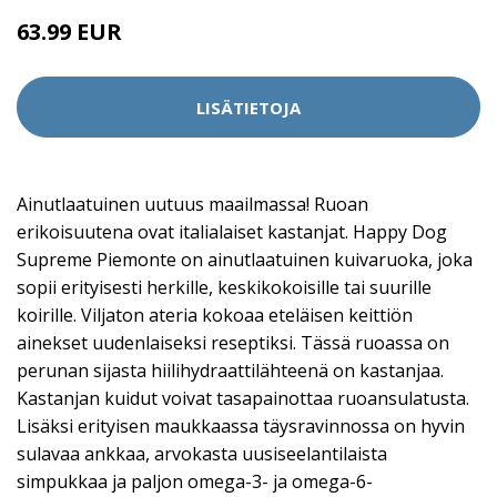
63.99 EUR
LISÄTIETOJA
Ainutlaatuinen uutuus maailmassa! Ruoan
erikoisuutena ovat italialaiset kastanjat. Happy Dog
Supreme Piemonte on ainutlaatuinen kuivaruoka, joka
sopii erityisesti herkille, keskikokoisille tai suurille
koirille. Viljaton ateria kokoaa eteläisen keittiön
ainekset uudenlaiseksi reseptiksi. Tässä ruoassa on
perunan sijasta hiilihydraattilähteenä on kastanjaa.
Kastanjan kuidut voivat tasapainottaa ruoansulatusta.
Lisäksi erityisen maukkaassa täysravinnossa on hyvin
sulavaa ankkaa, arvokasta uusiseelantilaista
simpukkaa ja paljon omega-3- ja omega-6-