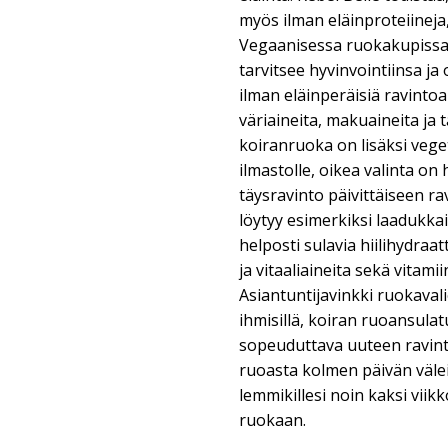
myös ilman eläinproteiineja
Vegaanisessa ruokakupissa o
tarvitsee hyvinvointiinsa ja
ilman eläinperäisiä ravintoa
väriaineita, makuaineita ja 
koiranruoka on lisäksi vege
ilmastolle, oikea valinta o
täysravinto päivittäiseen ra
löytyy esimerkiksi laadukkai
helposti sulavia hiilihydraa
ja vitaaliaineita sekä vitamiin
Asiantuntijavinkki ruokava
ihmisillä, koiran ruoansula
sopeuduttava uuteen ravintoo
ruoasta kolmen päivän välei
lemmikillesi noin kaksi viik
ruokaan.