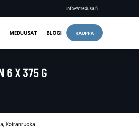
info@medusa.fi
T
MEDUUSAT
BLOGI
KAUPPA
 6 X 375 G
ka
,
Koiranruoka