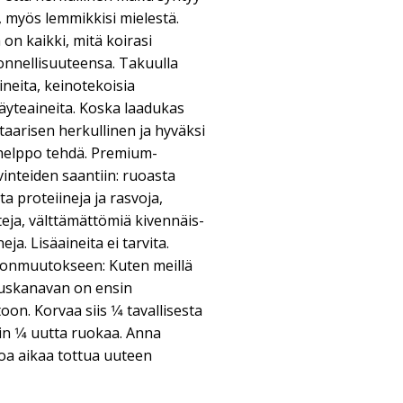
, myös lemmikkisi mielestä.
n kaikki, mitä koirasi
 onnellisuuteensa. Takuulla
ineita, keinotekoisia
täyteaineita. Koska laadukas
taarisen herkullinen ja hyväksi
n helppo tehdä. Premium-
vinteiden saantiin: ruoasta
ta proteiineja ja rasvoja,
tteja, välttämättömiä kivennäis-
eja. Lisäaineita ei tarvita.
lionmuutokseen: Kuten meillä
tuskanavan on ensin
n. Korvaa siis 1⁄4 tavallisesta
n 1⁄4 uutta ruokaa. Anna
koa aikaa tottua uuteen