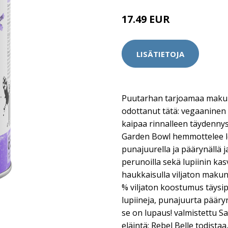
17.49 EUR
LISÄTIETOJA
Puutarhan tarjoamaa makun
odottanut tätä: vegaaninen
kaipaa rinnalleen täydennys
Garden Bowl hemmottelee le
punajuurella ja päärynällä ja
perunoilla sekä lupiinin kasv
haukkaisulla viljaton maku
% viljaton koostumus täysi
lupiineja, punajuurta pääryn
se on lupaus! valmistettu S
eläintä: Rebel Belle todista