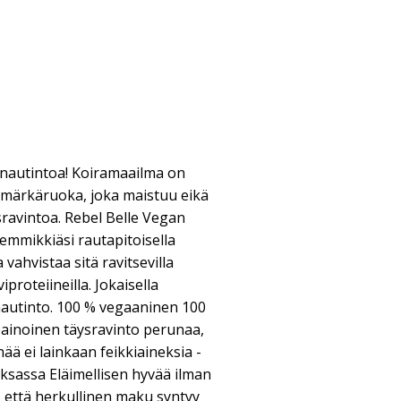
autintoa! Koiramaailma on
 märkäruoka, joka maistuu eikä
ravintoa. Rebel Belle Vegan
mmikkiäsi rautapitoisella
 vahvistaa sitä ravitsevilla
iproteiineilla. Jokaisella
nautinto. 100 % vegaaninen 100
painoinen täysravinto perunaa,
ää ei lainkaan feikkiaineksia -
aksassa Eläimellisen hyvää ilman
a, että herkullinen maku syntyy