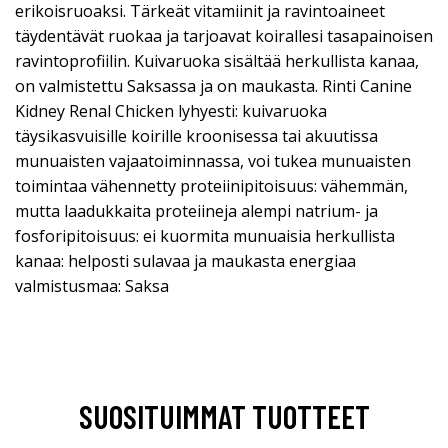
erikoisruoaksi. Tärkeät vitamiinit ja ravintoaineet
täydentävät ruokaa ja tarjoavat koirallesi tasapainoisen
ravintoprofiilin. Kuivaruoka sisältää herkullista kanaa,
on valmistettu Saksassa ja on maukasta. Rinti Canine
Kidney Renal Chicken lyhyesti: kuivaruoka
täysikasvuisille koirille kroonisessa tai akuutissa
munuaisten vajaatoiminnassa, voi tukea munuaisten
toimintaa vähennetty proteiinipitoisuus: vähemmän,
mutta laadukkaita proteiineja alempi natrium- ja
fosforipitoisuus: ei kuormita munuaisia herkullista
kanaa: helposti sulavaa ja maukasta energiaa
valmistusmaa: Saksa
SUOSITUIMMAT TUOTTEET